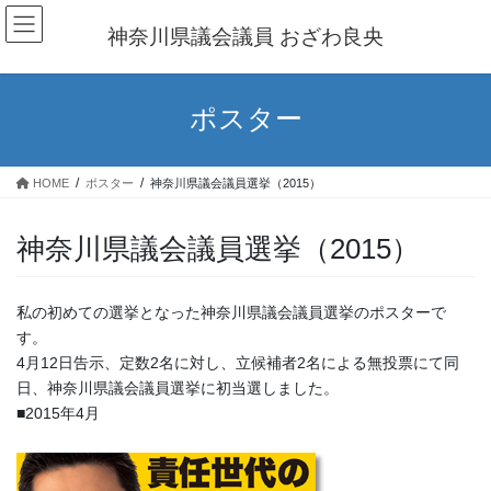
コ
ナ
ン
ビ
神奈川県議会議員 おざわ良央
テ
ゲ
ン
ー
ツ
シ
ポスター
へ
ョ
ス
ン
キ
に
HOME
ポスター
神奈川県議会議員選挙（2015）
ッ
移
プ
動
神奈川県議会議員選挙（2015）
私の初めての選挙となった神奈川県議会議員選挙のポスターで
す。
4月12日告示、定数2名に対し、立候補者2名による無投票にて同
日、神奈川県議会議員選挙に初当選しました。
■2015年4月